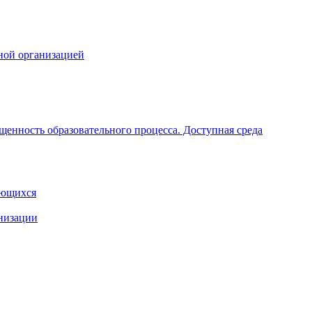
ной организацией
щенность образовательного процесса. Доступная среда
ающихся
анизации